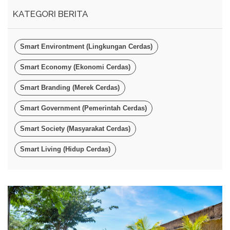
KATEGORI BERITA
Smart Environtment (Lingkungan Cerdas)
Smart Economy (Ekonomi Cerdas)
Smart Branding (Merek Cerdas)
Smart Government (Pemerintah Cerdas)
Smart Society (Masyarakat Cerdas)
Smart Living (Hidup Cerdas)