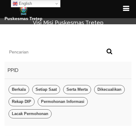
English
Puskesmas Tretep
Visi Misi Puskesmas Tretep
PPID
Berkala
Setiap Saat
Serta Merta
Dikecualikan
Rekap DIP
Permohonan Informasi
Lacak Permohonan