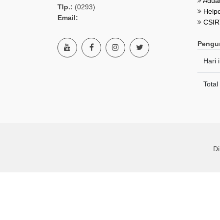
Aduan
Tlp.:
(0293)
Helpd
Email:
CSIR
Pengu
Hari i
Total
D