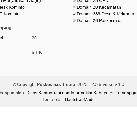
 Masyarakat (Wage)
Domain 25 OPD
esk Kominfo
Domain 20 Kecamatan
T Kominfo
Domain 289 Desa & Kelurahan
Domain 26 Puskesmas
njung
ni
20
5.1 K
© Copyright
Puskesmas Tretep
. 2023 -
2026 Versi: V.1.0
ibangun oleh:
Dinas Komunikasi dan Informatika Kabupaten Temanggu
Tema oleh:
BootstrapMade