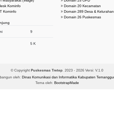
 Masyarakat (Wage)
Domain 25 OPD
esk Kominfo
Domain 20 Kecamatan
T Kominfo
Domain 289 Desa & Kelurahan
Domain 26 Puskesmas
njung
ni
9
5 K
© Copyright
Puskesmas Tretep
. 2023 -
2026 Versi: V.1.0
ibangun oleh:
Dinas Komunikasi dan Informatika Kabupaten Temanggu
Tema oleh:
BootstrapMade