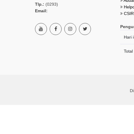
Aduan
Tlp.:
(0293)
Helpd
Email:
CSIR
Pengu
Hari i
Total
D